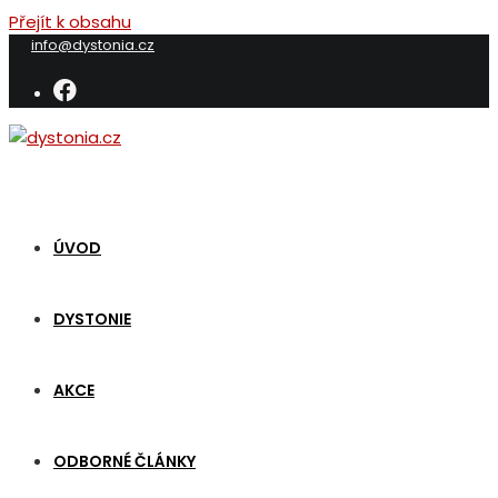
Přejít k obsahu
info@dystonia.cz
ÚVOD
DYSTONIE
AKCE
ODBORNÉ ČLÁNKY