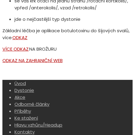
se váš krk otáčí na jednu stranu /rotační kortikolis/,
vpřed /anterokolis/, vzad /retrokolis/
jde o nejčastější typ dystonie
Základní léčba je aplikace botulotoxinu do šíjových svalů,
více
ODKAZ
VÍCE ODKAZ
NA BROŽURU
ODKAZ NA ZAHRANIČNÍ WEB
Úvod
Dystonie
Akce
Odborné články
Příběhy
Ke stažení
Hlavu vzhůru/Headup
Kontakty