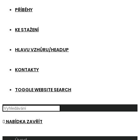
PŘÍBĚHY
KE STAŽENÍ
HLAVU VZHŮRU/HEADUP
KONTAKTY
TOGGLE WEBSITE SEARCH
NABÍDKA
ZAVŘÍT
Úvod