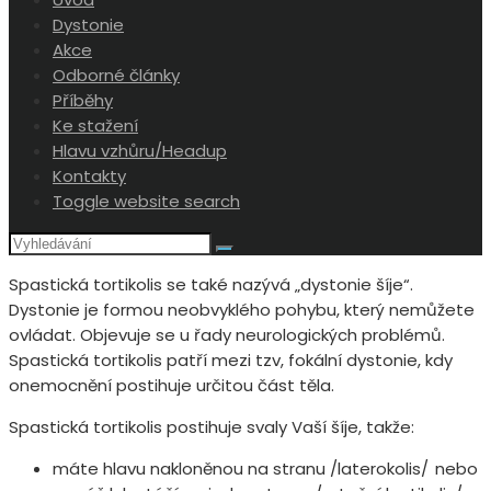
Dystonie
Akce
Odborné články
Příběhy
Ke stažení
Hlavu vzhůru/Headup
Kontakty
Toggle website search
Spastická tortikolis se také nazývá „dystonie šíje“.
Dystonie je formou neobvyklého pohybu, který nemůžete
ovládat. Objevuje se u řady neurologických problémů.
Spastická tortikolis patří mezi tzv, fokální dystonie, kdy
onemocnění postihuje určitou část těla.
Spastická tortikolis postihuje svaly Vaší šíje, takže:
máte hlavu nakloněnou na stranu /laterokolis/ nebo