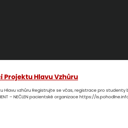
i Projektu Hlavu Vzhůru
jektu Hlavu vzhůru Registrujte se včas, registrace pro studen
ACIENT – NEČLEN pacientské organizace https://is.pohodlne