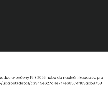
ty budou ukončeny 15.8.2026 nebo do naplnění kapacity, pro
.info/udalost/detail/c3345e627d4e7f7e66574f163adb8758