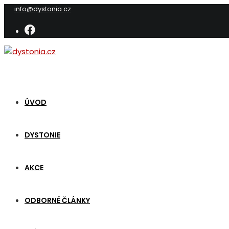
Přejít
info@dystonia.cz
k
obsahu
ÚVOD
DYSTONIE
AKCE
ODBORNÉ ČLÁNKY