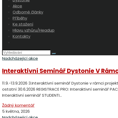
Akce
Odborné články
Příběhy
Ke stažení
Hlavu vzhůru/Headup
Kontakty
Toggle
website
search
Nadcházející akce
Interaktivní Seminář Dystonie V Rámc
11.9.-13.9.2026 3.Interaktivní seminář Dystonie v rámci pro
ostatní 30.6.2026 REGISTRACE PRO: Interaktivní seminář P
Interaktivní seminář STUDENTI…
Žádný komentář
5 května, 2026
Nadcházející akce