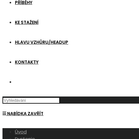
PŘÍBĚHY
KE STAŽENÍ
HLAVU VZHŮRU/HEADUP
KONTAKTY
TOGGLE
WEBSITE
NABÍDKA
ZAVŘÍT
SEARCH
Úvod
Dystonie